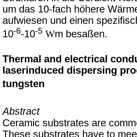
um das 10-fach höhere Wärmele
aufwiesen und einen spezifisc
-6
-5
10
-10
W
m besaßen.
Thermal and electrical condu
laserinduced dispersing pro
tungsten
Abstract
Ceramic substrates are common
These substrates have to meet