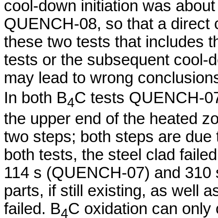
cool-down initiation was abou
QUENCH-08, so that a direct c
these two tests that includes 
tests or the subsequent cool
may lead to wrong conclusion
In both B
C tests QUENCH-07 a
4
the upper end of the heated zon
two steps; both steps are due t
both tests, the steel clad fail
114 s (QUENCH-07) and 310 s 
parts, if still existing, as well
failed. B
C oxidation can only 
4